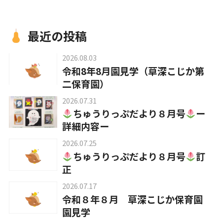
入園について
最近の投稿
2026.08.03
令和8年8月園見学（草深こじか第
草深こじか保育園
（幼保連携型認定こども園）
二保育園）
2026.07.31
草深こじか第二保育園
ちゅうりっぷだより８月号
ー
詳細内容ー
2026.07.25
こじかKIDSクラブ
ちゅうりっぷだより８月号
訂
正
2026.07.17
令和８年８月 草深こじか保育園
ホーム
園見学