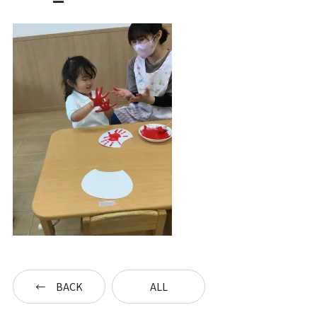
一時預かり保育事業
課外活動
各園の紹介
草深こじか保育園
（幼保連携型認定こども園）
草深こじか第二保育園
BACK
ALL
こじかKIDSクラブ