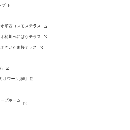
ラブ
オ印西コスモステラス
ミオ桶川べにばなテラス
ミオさいたま桜テラス
ム
トミオワーク源町
ループホーム