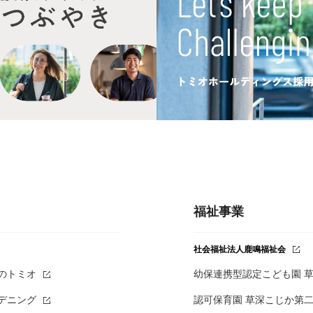
福祉事業
社会福祉法人鹿鳴福祉会
のトミオ
幼保連携型認定こども園 
デニング
認可保育園 草深こじか第