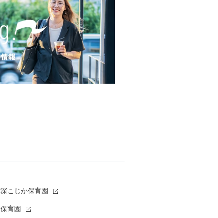
草深こじか保育園
二保育園