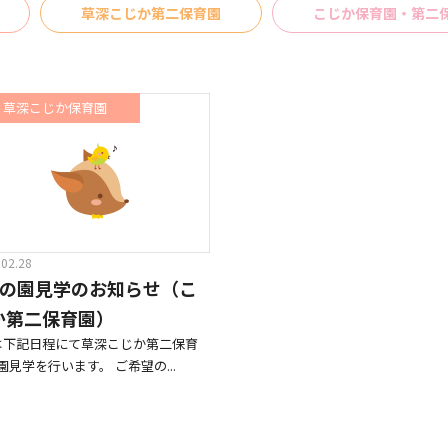
草深こじか第二保育園
こじか保育園・第二
草深こじか保育園
.02.28
月の園見学のお知らせ（こ
か第二保育園）
は下記日程にて草深こじか第二保育
園見学を行います。 ご希望の...