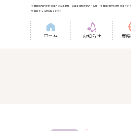
千葉県印西市認定 草深こじか保育園（幼保連携型認定こども園）/千葉県印西市認定 草深こじか
学童保育 こじかKIDSクラブ
ホーム
お知らせ
鹿鳴