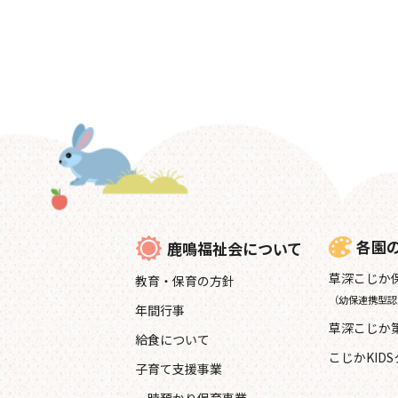
各園
鹿鳴福祉会について
草深こじか
教育・保育の方針
（幼保連携型認
年間行事
草深こじか
給食について
こじかKID
子育て支援事業