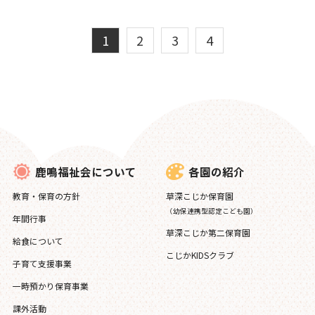
1
2
3
4
各園の紹介
鹿鳴福祉会について
草深こじか保育園
教育・保育の方針
（幼保連携型認定こども園）
年間行事
草深こじか第二保育園
給食について
こじかKIDSクラブ
子育て支援事業
一時預かり保育事業
課外活動