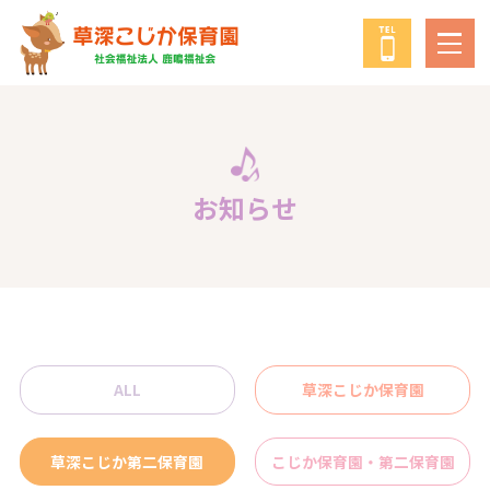
鹿鳴福祉会
について
教育・保育の方針
お知らせ
年間行事
給食について
ALL
草深こじか保育園
子育て支援事業
草深こじか第二保育園
こじか保育園・第二保育園