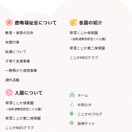
入園について
各園の紹介
鹿鳴福祉会について
草深こじか保育園
教育・保育の方針
（幼保連携型認定こども園）
草深こじか保育園
年間行事
（幼保連携型認定こども園）
草深こじか第二保育園
給食について
こじかKIDSクラブ
子育て支援事業
草深こじか第二保育園
一時預かり保育事業
課外活動
こじかKIDSクラブ
入園について
ホーム
草深こじか保育園
お知らせ
（幼保連携型認定こども園）
こじかのブログ
草深こじか第二保育園
採用サイト
ホーム
こじかKIDSクラブ