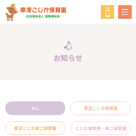
鹿鳴福祉会
について
教育・保育の方針
お知らせ
年間行事
給食について
ALL
草深こじか保育園
子育て支援事業
草深こじか第二保育園
こじか保育園・第二保育園