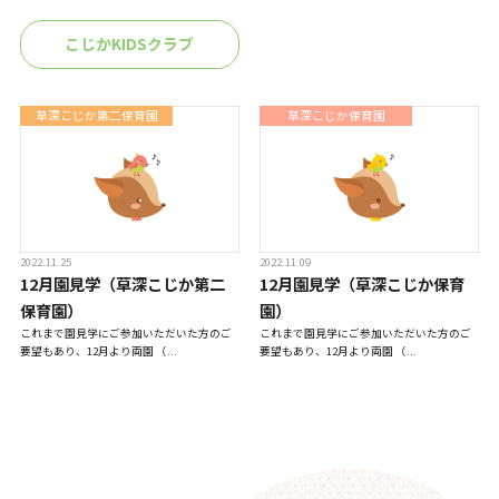
一時預かり保育事業
こじかKIDSクラブ
課外活動
草深こじか第二保育園
草深こじか保育園
各園の紹介
2022.11.25
2022.11.09
12月園見学（草深こじか第二
12月園見学（草深こじか保育
草深こじか保育園
（幼保連携型認定こども園）
保育園）
園）
これまで園見学にご参加いただいた方のご
これまで園見学にご参加いただいた方のご
要望もあり、12月より両園 （...
要望もあり、12月より両園 （...
草深こじか第二保育園
こじかKIDSクラブ