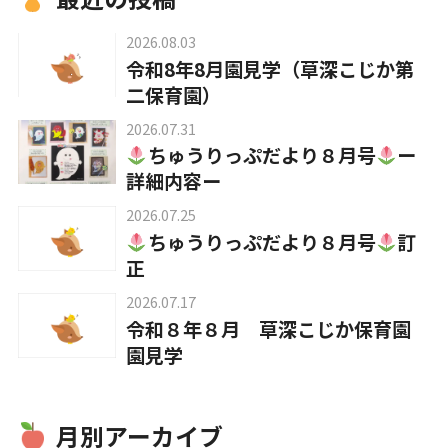
2026.08.03
入園について
令和8年8月園見学（草深こじか第
二保育園）
2026.07.31
草深こじか保育園
ちゅうりっぷだより８月号
ー
（幼保連携型認定こども園）
詳細内容ー
2026.07.25
草深こじか第二保育園
ちゅうりっぷだより８月号
訂
正
こじかKIDSクラブ
2026.07.17
令和８年８月 草深こじか保育園
園見学
ホーム
月別アーカイブ