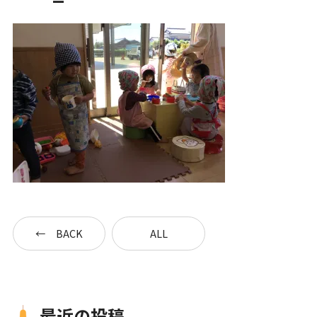
一時預かり保育事業
課外活動
各園の紹介
草深こじか保育園
（幼保連携型認定こども園）
BACK
ALL
草深こじか第二保育園
こじかKIDSクラブ
最近の投稿