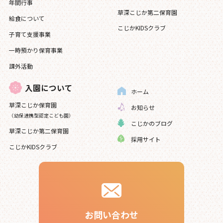
年間行事
草深こじか第二保育園
給食について
こじかKIDSクラブ
子育て支援事業
一時預かり保育事業
課外活動
入園について
ホーム
草深こじか保育園
お知らせ
（幼保連携型認定こども園）
こじかのブログ
草深こじか第二保育園
採用サイト
こじかKIDSクラブ
お問い合わせ