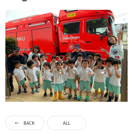
一時預かり保育事業
課外活動
各園の紹介
草深こじか保育園
（幼保連携型認定こども園）
草深こじか第二保育園
こじかKIDSクラブ
BACK
ALL