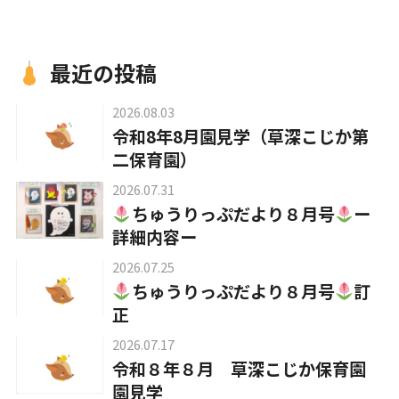
入園について
最近の投稿
2026.08.03
草深こじか保育園
令和8年8月園見学（草深こじか第
（幼保連携型認定こども園）
二保育園）
2026.07.31
草深こじか第二保育園
ちゅうりっぷだより８月号
ー
詳細内容ー
こじかKIDSクラブ
2026.07.25
ちゅうりっぷだより８月号
訂
正
2026.07.17
令和８年８月 草深こじか保育園
ホーム
園見学