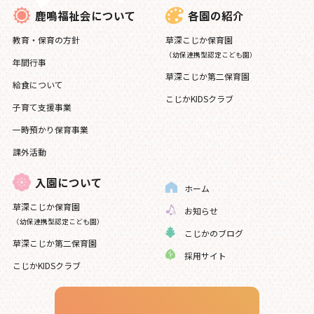
各園の紹介
鹿鳴福祉会について
草深こじか保育園
教育・保育の方針
（幼保連携型認定こども園）
年間行事
草深こじか第二保育園
給食について
こじかKIDSクラブ
子育て支援事業
一時預かり保育事業
課外活動
入園について
ホーム
草深こじか保育園
お知らせ
（幼保連携型認定こども園）
こじかのブログ
草深こじか第二保育園
採用サイト
こじかKIDSクラブ