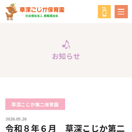
鹿鳴福祉会
について
教育・保育の方針
お知らせ
年間行事
給食について
草深こじか第二保育園
子育て支援事業
2026.05.26
令和８年６月 草深こじか第二