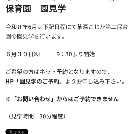
一時預かり保育事業
保育園 園見学
課外活動
令和８年6月は下記日程にて草深こじか第二保育
園の園見学を行います。
各園の紹介
６月３０日㈫ 9：30より開始
ご希望の方はネット予約となりますので、
草深こじか保育園
HP「園見学のご予約」
よりお申し込み下さい。
（幼保連携型認定こども園）
※「お問い合わせ」からはご予約できません
草深こじか第二保育園
（見学時間 30分程度）
こじかKIDSクラブ