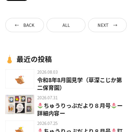
入園について
BACK
ALL
NEXT
草深こじか保育園
（幼保連携型認定こども園）
最近の投稿
草深こじか第二保育園
2026.08.03
令和8年8月園見学（草深こじか第
こじかKIDSクラブ
二保育園）
2026.07.31
ちゅうりっぷだより８月号
ー
詳細内容ー
2026.07.25
ホーム
ちゅうりっぷだより８月号
訂