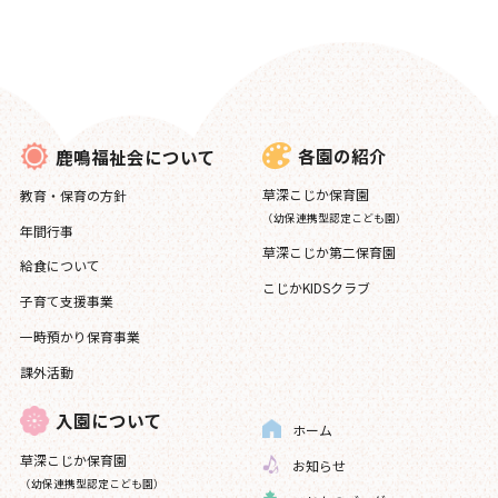
各園の紹介
鹿鳴福祉会について
草深こじか保育園
教育・保育の方針
（幼保連携型認定こども園）
年間行事
草深こじか第二保育園
給食について
こじかKIDSクラブ
子育て支援事業
一時預かり保育事業
課外活動
入園について
ホーム
草深こじか保育園
お知らせ
（幼保連携型認定こども園）