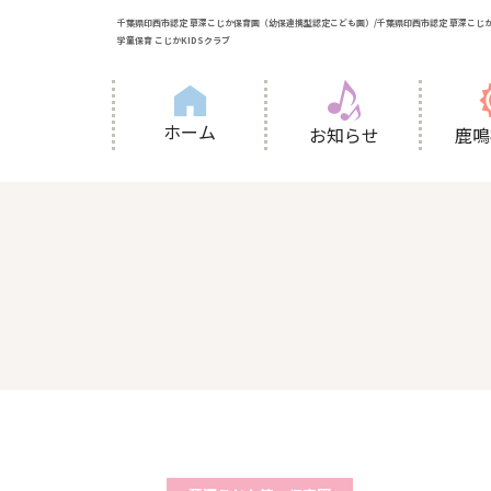
千葉県印西市認定 草深こじか保育園（幼保連携型認定こども園）/千葉県印西市認定 草深こじか
学童保育 こじかKIDSクラブ
ホーム
お知らせ
鹿鳴