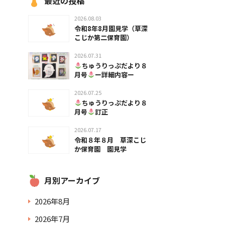
最近の投稿
2026.08.03
令和8年8月園見学（草深
こじか第二保育園）
2026.07.31
ちゅうりっぷだより８
月号
ー詳細内容ー
2026.07.25
ちゅうりっぷだより８
月号
訂正
2026.07.17
令和８年８月 草深こじ
か保育園 園見学
月別アーカイブ
2026年8月
2026年7月