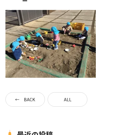
一時預かり保育事業
課外活動
各園の紹介
草深こじか保育園
（幼保連携型認定こども園）
BACK
ALL
草深こじか第二保育園
こじかKIDSクラブ
最近の投稿