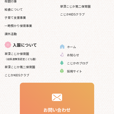
年間行事
草深こじか第二保育園
給食について
こじかKIDSクラブ
子育て支援事業
一時預かり保育事業
課外活動
入園について
ホーム
草深こじか保育園
お知らせ
（幼保連携型認定こども園）
こじかのブログ
草深こじか第二保育園
採用サイト
こじかKIDSクラブ
お問い合わせ