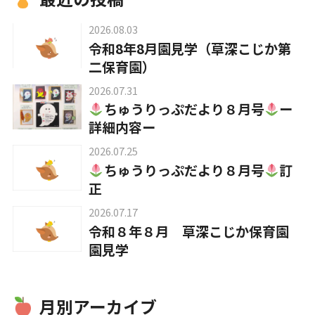
2026.08.03
入園について
令和8年8月園見学（草深こじか第
二保育園）
2026.07.31
草深こじか保育園
ちゅうりっぷだより８月号
ー
（幼保連携型認定こども園）
詳細内容ー
2026.07.25
草深こじか第二保育園
ちゅうりっぷだより８月号
訂
正
こじかKIDSクラブ
2026.07.17
令和８年８月 草深こじか保育園
園見学
ホーム
月別アーカイブ