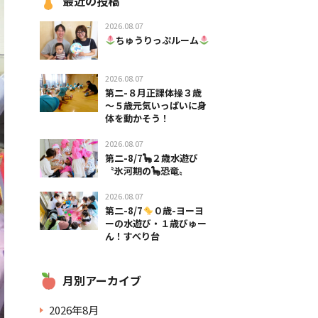
最近の投稿
2026.08.07
ちゅうりっぷルーム
2026.08.07
第二-８月正課体操３歳
～５歳元気いっぱいに身
体を動かそう！
2026.08.07
第二-8/7🦕２歳水遊び
〝氷河期の🦕恐竜〟
2026.08.07
第二-8/7
０歳-ヨーヨ
ーの水遊び・１歳びゅー
ん！すべり台
月別アーカイブ
2026年8月