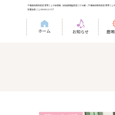
千葉県印西市認定 草深こじか保育園（幼保連携型認定こども園）/千葉県印西市認定 草深こじか
学童保育 こじかKIDSクラブ
ホーム
お知らせ
鹿鳴