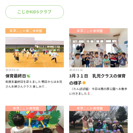
一時預かり保育事業
こじかKIDSクラブ
課外活動
草深こじか第二保育園
草深こじか保育園
各園の紹介
2025.03.31
2025.03.31
保育最終日
3月３１日 乳児クラスの保育
草深こじか保育園
（幼保連携型認定こども園）
年度末最終日を迎えました 明日からはお兄
の様子
さんお姉さんクラス 楽しみで...
〈たんぽぽ組〉 今日は西の原公園へお散歩
に行きました
...
草深こじか第二保育園
草深こじか保育園
子育て支援
草深こじか保育園
こじかKIDSクラブ