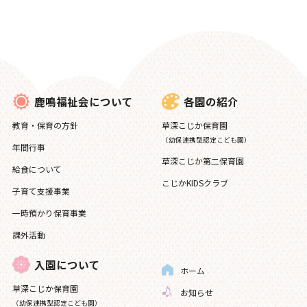
各園の紹介
鹿鳴福祉会について
草深こじか保育園
教育・保育の方針
（幼保連携型認定こども園）
年間行事
草深こじか第二保育園
給食について
こじかKIDSクラブ
子育て支援事業
一時預かり保育事業
課外活動
入園について
ホーム
草深こじか保育園
お知らせ
（幼保連携型認定こども園）