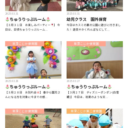
2025.03.31
2025.03.31
入園について
ちゅうりっぷルーム
幼児クラス 園外保育
【３月３１日 お楽しみパーティー
】 今
今日はカスミの裏の公園に遊びに行きまし
日は、日頃ちゅうりっぷルーム...
た！ 遊具やかくれんぼなどして...
草深こじか保育園
草深こじか保育園
子育て支援
草深こじか保育園
子育て支援
（幼保連携型認定こども園）
草深こじか第二保育園
2025.03.28
2025.03.27
こじかKIDSクラブ
ちゅうりっぷルーム
ちゅうりっぷルーム
【３月２８日 お別れ会
】 春から園児さ
【３月２７日 ディズニーポンポン(白雪
んになる方を対象に今までの感...
姫)】 今日は、初夏のような天...
草深こじか保育園
草深こじか第二保育園
ホーム