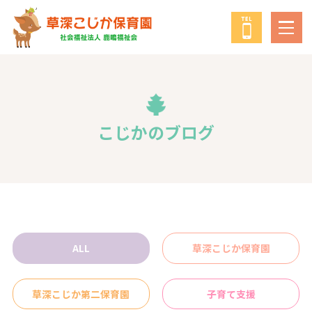
鹿鳴福祉会
について
教育・保育の方針
こじかのブログ
年間行事
給食について
ALL
草深こじか保育園
子育て支援事業
草深こじか第二保育園
子育て支援