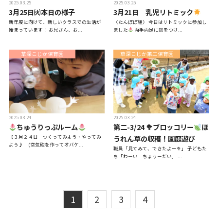
2025.03.25
2025.03.25
3月25日㈫本日の様子
3月21日 乳児リトミック
新年度に向けて、新しいクラスでの生活が
〈たんぽぽ組〉 今日はリトミックに参加し
始まっています！ お兄さん、お...
ました
両手両足に鈴をつけ...
草深こじか保育園
子育て支援
草深こじか第二保育園
2025.03.24
2025.03.24
ちゅうりっぷルーム
第二-3/24 🥦ブロッコリー
ほ
【３月２４日 つくってみよう・やってみ
うれん草の収穫！園庭遊び
よう♪ (空気砲を作ってオバケ...
職員「見てみて、できたよー🥦」 子どもた
ち「わーい ちょうーだい」 ...
1
2
3
4