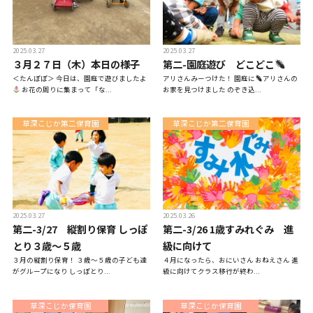
お知らせ
2025.03.27
2025.03.27
３月２７日（木）本日の様子
第二-園庭遊び どこどこ
＜たんぽぽ＞ 今日は、園庭で遊びましたよ
アリさんみーつけた！ 園庭に
アリさんの
こじかのブログ
お花の周りに集まって「な...
お家を見つけました のぞき込...
草深こじか第二保育園
草深こじか第二保育園
採用サイト
2025.03.27
2025.03.26
第二-3/27 縦割り保育 しっぽ
第二-3/26 1歳すみれぐみ 進
とり３歳～５歳
級に向けて
３月の縦割り保育！ ３歳～５歳の子ども達
４月になったら、おにいさん おねえさん 進
がグループになり しっぽとり...
級に向けてクラス移行が終わ...
お問い合わせ
草深こじか保育園
草深こじか保育園