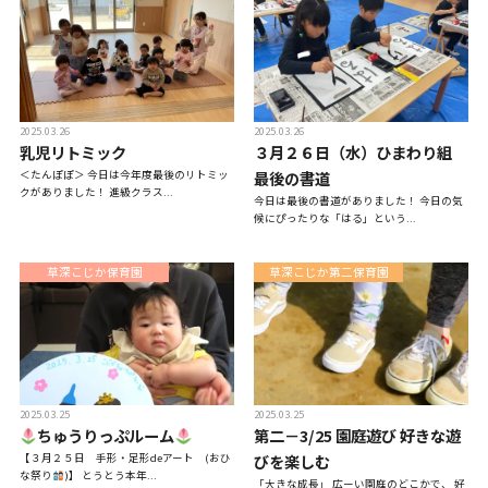
TEL.0476-36-5161
2025.03.26
2025.03.26
乳児リトミック
３月２６日（水）ひまわり組
＜たんぽぽ＞ 今日は今年度最後のリトミッ
最後の書道
クがありました！ 進級クラス...
今日は最後の書道がありました！ 今日の気
候にぴったりな「はる」という...
在園児用各種届出書類
草深こじか保育園
子育て支援
草深こじか第二保育園
2025.03.25
2025.03.25
ちゅうりっぷルーム
第二－3/25 園庭遊び 好きな遊
【３月２５日 手形・足形deアート (おひ
びを楽しむ
な祭り
)】 とうとう本年...
「大きな成長」 広ーい園庭のどこかで、 好