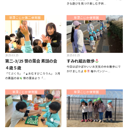
きな遊びを見つけ楽しむ子供...
草深こじか第二保育園
草深こじか保育園
2025.03.25
2025.03.25
第二-3/25 笹の葉会 素話の会
すみれ組お散歩
４歳５歳
今日はぽかぽかいいお天気の中お散歩にで
かけましたよ
梅やパンジー...
「てぶくろ」「
おむすびころりん」 ３月
の素話の会
笹の葉会より「...
草深こじか保育園
草深こじか保育園