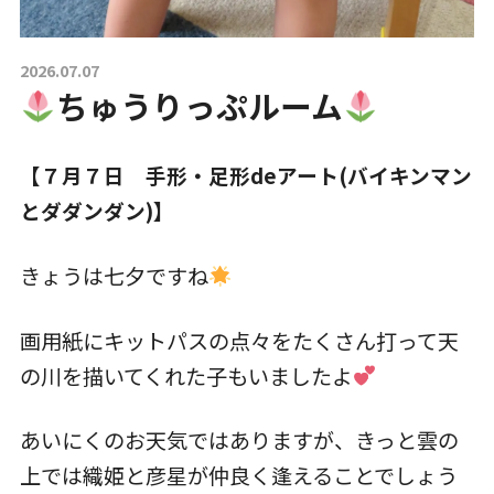
入園について
2026.07.07
ちゅうりっぷルーム
草深こじか保育園
【７月７日 手形・足形deアート(バイキンマン
（幼保連携型認定こども園）
とダダンダン)】
草深こじか第二保育園
きょうは七夕ですね
こじかKIDSクラブ
画用紙にキットパスの点々をたくさん打って天
の川を描いてくれた子もいましたよ
あいにくのお天気ではありますが、きっと雲の
ホーム
上では織姫と彦星が仲良く逢えることでしょう