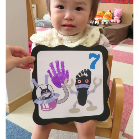
一時預かり保育事業
課外活動
各園の紹介
草深こじか保育園
（幼保連携型認定こども園）
草深こじか第二保育園
こじかKIDSクラブ