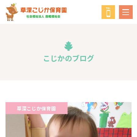
鹿鳴福祉会
について
教育・保育の方針
こじかのブログ
年間行事
給食について
草深こじか保育園
子育て支援
子育て支援事業