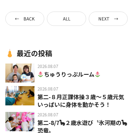
BACK
ALL
NEXT
最近の投稿
2026.08.07
ちゅうりっぷルーム
2026.08.07
第二-８月正課体操３歳～５歳元気
いっぱいに身体を動かそう！
2026.08.07
第二-8/7🦕２歳水遊び〝氷河期の🦕
恐竜〟