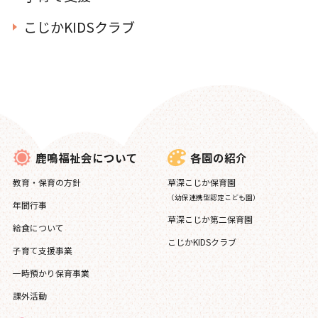
こじかKIDSクラブ
各園の紹介
鹿鳴福祉会について
草深こじか保育園
教育・保育の方針
（幼保連携型認定こども園）
年間行事
草深こじか第二保育園
給食について
こじかKIDSクラブ
子育て支援事業
一時預かり保育事業
課外活動