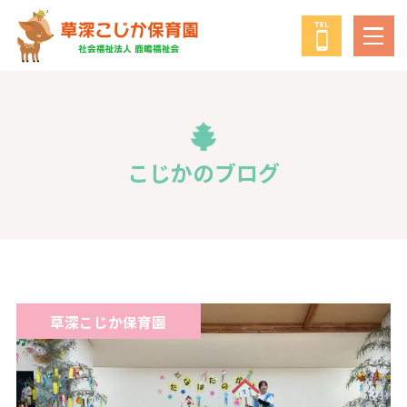
鹿鳴福祉会
について
教育・保育の方針
こじかのブログ
年間行事
給食について
草深こじか保育園
子育て支援事業