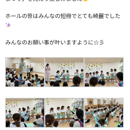
ホールの笹はみんなの短冊でとても綺麗でした
入園について
草深こじか保育園
みんなのお願い事が叶いますように☆彡
（幼保連携型認定こども園）
草深こじか第二保育園
こじかKIDSクラブ
ホーム