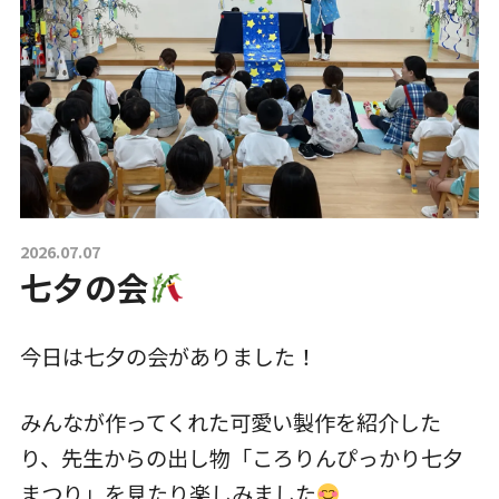
一時預かり保育事業
課外活動
各園の紹介
2026.07.07
七夕の会
草深こじか保育園
（幼保連携型認定こども園）
今日は七夕の会がありました！
草深こじか第二保育園
みんなが作ってくれた可愛い製作を紹介した
り、先生からの出し物「ころりんぴっかり七夕
こじかKIDSクラブ
まつり」を見たり楽しみました