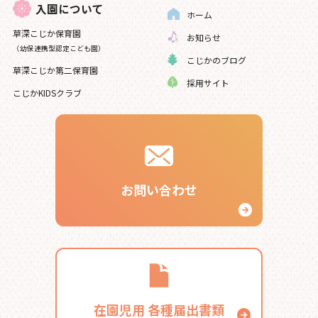
入園について
ホーム
草深こじか保育園
お知らせ
（幼保連携型認定こども園）
こじかのブログ
草深こじか第二保育園
採用サイト
こじかKIDSクラブ
お問い合わせ
在園児用
各種届出書類