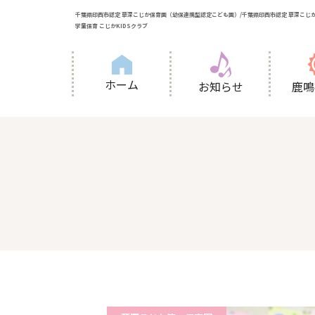
千葉県印西市認定 草深こじか保育園（幼保連携型認定こども園）/千葉県印西市認定 草深こじか
学童保育 こじかKIDSクラブ
ホーム
お知らせ
鹿鳴