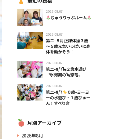
最近の投稿
2026.08.07
ちゅうりっぷルーム
2026.08.07
第二-８月正課体操３歳
～５歳元気いっぱいに身
体を動かそう！
2026.08.07
第二-8/7🦕２歳水遊び
〝氷河期の🦕恐竜〟
2026.08.07
第二-8/7
０歳-ヨーヨ
ーの水遊び・１歳びゅー
ん！すべり台
月別アーカイブ
2026年8月