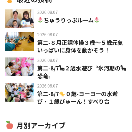
2026.08.07
ちゅうりっぷルーム
2026.08.07
第二-８月正課体操３歳～５歳元気
いっぱいに身体を動かそう！
2026.08.07
第二-8/7🦕２歳水遊び〝氷河期の🦕
恐竜〟
2026.08.07
第二-8/7
０歳-ヨーヨーの水遊
び・１歳びゅーん！すべり台
月別アーカイブ