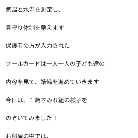
気温と水温を測定し、
入園について
見守り体制を整えます
草深こじか保育園
保護者の方が入力された
（幼保連携型認定こども園）
プールカードは一人一人の子ども達の
草深こじか第二保育園
内容を見て、準備を進めていきます
こじかKIDSクラブ
今日は、１歳すみれ組の様子を
のぞいてみました！
ホーム
お部屋の中では、