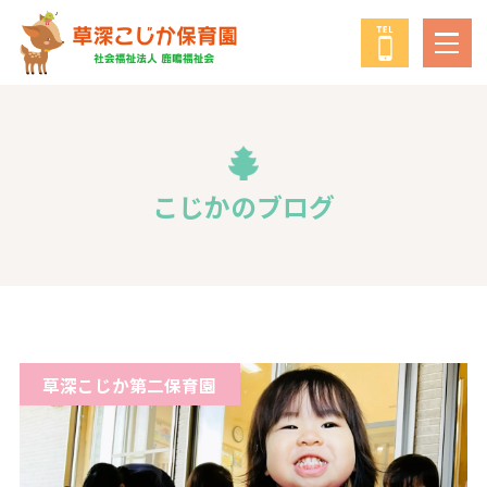
鹿鳴福祉会
について
教育・保育の方針
こじかのブログ
年間行事
給食について
草深こじか第二保育園
子育て支援事業