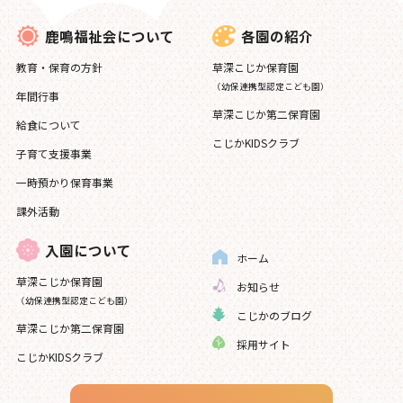
各園の紹介
鹿鳴福祉会について
草深こじか保育園
教育・保育の方針
（幼保連携型認定こども園）
年間行事
草深こじか第二保育園
給食について
こじかKIDSクラブ
子育て支援事業
一時預かり保育事業
課外活動
入園について
ホーム
草深こじか保育園
お知らせ
（幼保連携型認定こども園）
こじかのブログ
草深こじか第二保育園
採用サイト
こじかKIDSクラブ