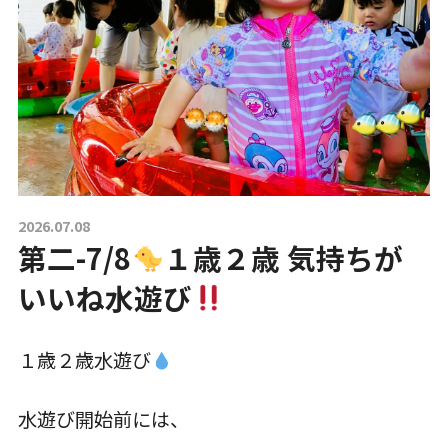
一時預かり保育事業
課外活動
各園の紹介
2026.07.08
第二-7/8
１歳２歳 気持ちが
草深こじか保育園
（幼保連携型認定こども園）
いいね水遊び
草深こじか第二保育園
１歳２歳水遊び
こじかKIDSクラブ
水遊び開始前には、