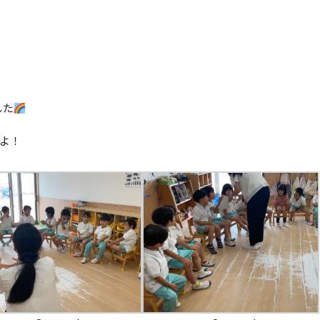
した
たよ！