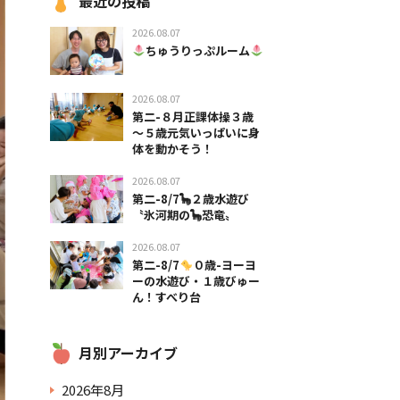
最近の投稿
2026.08.07
ちゅうりっぷルーム
2026.08.07
第二-８月正課体操３歳
～５歳元気いっぱいに身
体を動かそう！
2026.08.07
第二-8/7🦕２歳水遊び
〝氷河期の🦕恐竜〟
2026.08.07
第二-8/7
０歳-ヨーヨ
ーの水遊び・１歳びゅー
ん！すべり台
月別アーカイブ
2026年8月