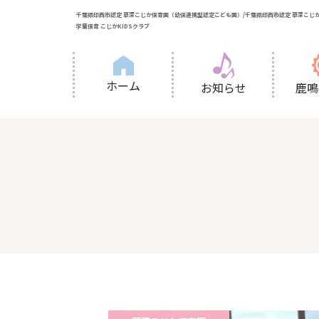
千葉県印西市認定 草深こじか保育園（幼保連携型認定こども園）/千葉県印西市認定 草深こじか
学童保育 こじかKIDSクラブ
ホーム
お知らせ
鹿鳴