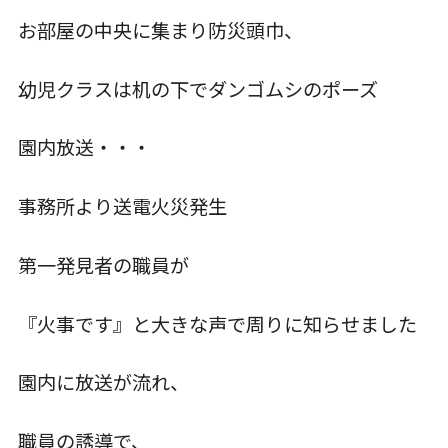
お部屋の中央に集まり防災頭巾、
入園について
幼児クラスは机の下でダンゴムシのポーズ
草深こじか保育園
園内放送・・・
（幼保連携型認定こども園）
事務所より送電火災発生
草深こじか第二保育園
第一発見者の職員が
こじかKIDSクラブ
『火事です』と大きな声で周りに知らせました
園内に放送が流れ、
ホーム
職員の誘導で、