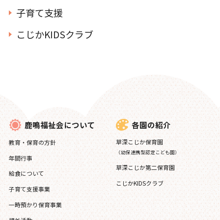
子育て支援
こじかKIDSクラブ
各園の紹介
鹿鳴福祉会について
草深こじか保育園
教育・保育の方針
（幼保連携型認定こども園）
年間行事
草深こじか第二保育園
給食について
こじかKIDSクラブ
子育て支援事業
一時預かり保育事業