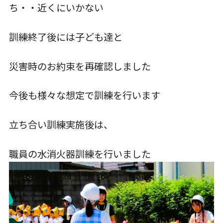
ち・・近くにいかない
TEL.0476-36-5161
訓練終了後には子ども達と
災害時のお約束を再確認しました
今後も様々な想定で訓練を行います
在園児用各種届出書類
立ち合い訓練実施後は、
職員の水消火器訓練を行いました