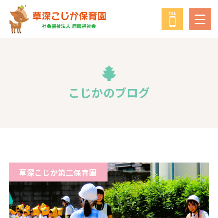
鹿鳴福祉会
について
教育・保育の方針
こじかのブログ
年間行事
給食について
草深こじか第二保育園
子育て支援事業