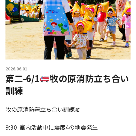
一時預かり保育事業
課外活動
各園の紹介
2026.06.01
第二-6/1
牧の原消防立ち合い
草深こじか保育園
（幼保連携型認定こども園）
訓練
草深こじか第二保育園
牧の原消防署立ち合い訓練🧯
こじかKIDSクラブ
9:30 室内活動中に震度4の地震発生