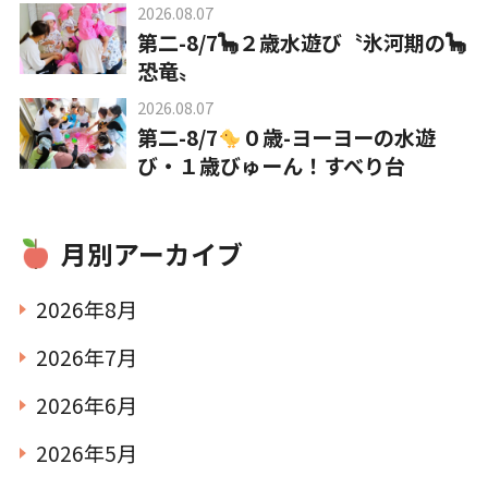
2026.08.07
第二-8/7🦕２歳水遊び〝氷河期の🦕
恐竜〟
TEL.0476-36-5161
2026.08.07
第二-8/7
０歳-ヨーヨーの水遊
び・１歳びゅーん！すべり台
月別アーカイブ
在園児用各種届出書類
2026年8月
2026年7月
2026年6月
2026年5月