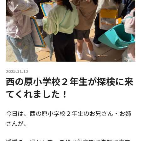
一時預かり保育事業
課外活動
各園の紹介
2025.11.12
西の原小学校２年生が探検に来
草深こじか保育園
（幼保連携型認定こども園）
てくれました！
草深こじか第二保育園
今日は、西の原小学校２年生のお兄さん・お姉
さんが、
こじかKIDSクラブ