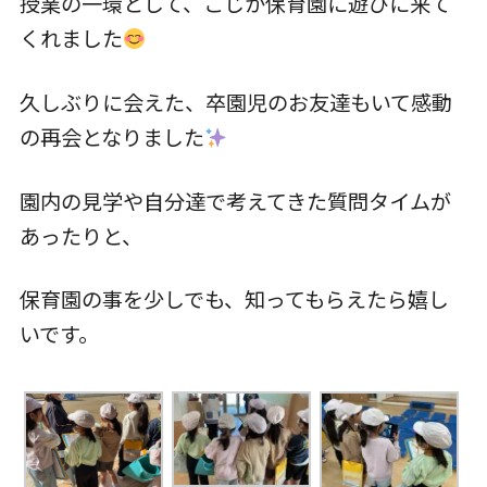
授業の一環として、こじか保育園に遊びに来て
くれました
入園について
久しぶりに会えた、卒園児のお友達もいて感動
の再会となりました
草深こじか保育園
（幼保連携型認定こども園）
園内の見学や自分達で考えてきた質問タイムが
あったりと、
草深こじか第二保育園
保育園の事を少しでも、知ってもらえたら嬉し
こじかKIDSクラブ
いです。
ホーム