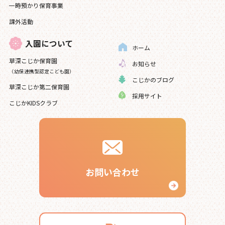
一時預かり保育事業
課外活動
入園について
ホーム
草深こじか保育園
お知らせ
（幼保連携型認定こども園）
こじかのブログ
草深こじか第二保育園
採用サイト
こじかKIDSクラブ
お問い合わせ