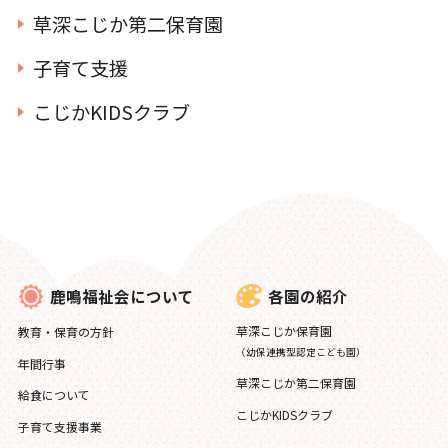
草深こじか第二保育園
子育て支援
こじかKIDSクラブ
各園の紹介
鹿鳴福祉会について
草深こじか保育園
教育・保育の方針
（幼保連携型認定こども園）
年間行事
草深こじか第二保育園
給食について
こじかKIDSクラブ
子育て支援事業