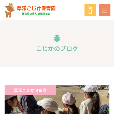
鹿鳴福祉会
について
教育・保育の方針
こじかのブログ
年間行事
給食について
草深こじか保育園
子育て支援事業