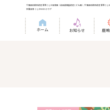
千葉県印西市認定 草深こじか保育園（幼保連携型認定こども園）/千葉県印西市認定 草深こじか
学童保育 こじかKIDSクラブ
ホーム
お知らせ
鹿鳴