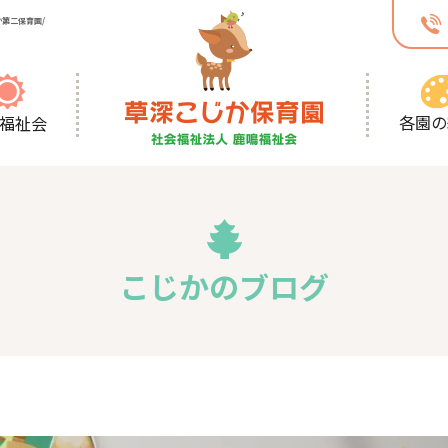
第二保育園/
各園の
福祉会
こじかのブログ