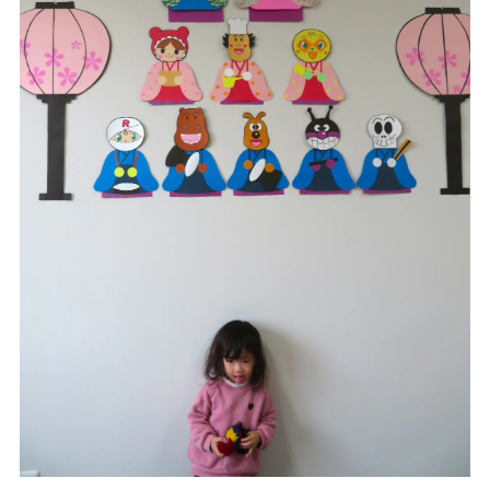
一時預かり保育事業
課外活動
各園の紹介
草深こじか保育園
（幼保連携型認定こども園）
草深こじか第二保育園
こじかKIDSクラブ