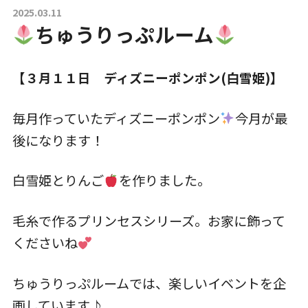
2025.03.11
ちゅうりっぷルーム
入園について
【３月１１日 ディズニーポンポン(白雪姫)】
草深こじか保育園
（幼保連携型認定こども園）
毎月作っていたディズニーポンポン
今月が最
後になります！
草深こじか第二保育園
白雪姫とりんご
を作りました。
こじかKIDSクラブ
毛糸で作るプリンセスシリーズ。お家に飾って
くださいね
ちゅうりっぷルームでは、楽しいイベントを企
ホーム
画しています♪