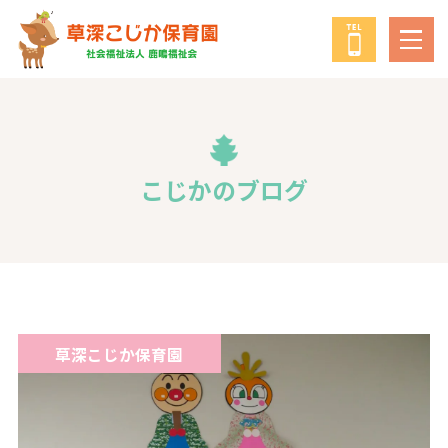
鹿鳴福祉会
について
教育・保育の方針
こじかのブログ
年間行事
給食について
草深こじか保育園
子育て支援
子育て支援事業