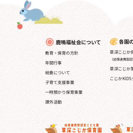
各園
鹿鳴福祉会について
草深こじか
教育・保育の方針
（幼保連携型認
年間行事
草深こじか
給食について
こじかKID
子育て支援事業
一時預かり保育事業
課外活動