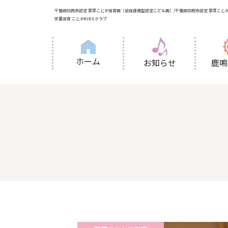
千葉県印西市認定 草深こじか保育園（幼保連携型認定こども園）/千葉県印西市認定 草深こじか
学童保育 こじかKIDSクラブ
ホーム
お知らせ
鹿鳴