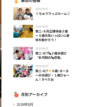
最近の投稿
2026.08.07
ちゅうりっぷルーム
2026.08.07
第二-８月正課体操３歳
～５歳元気いっぱいに身
体を動かそう！
2026.08.07
第二-8/7🦕２歳水遊び
〝氷河期の🦕恐竜〟
2026.08.07
第二-8/7
０歳-ヨーヨ
ーの水遊び・１歳びゅー
ん！すべり台
月別アーカイブ
2026年8月